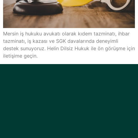
Mersin iş hukuku avukatı olarak kıdem tazminatı, ihbar
tazminatı, iş kazası ve SGK davalarında deneyimli
destek sunuyoruz. Helin Dilsiz Hukuk ile ön görüşme için
iletişime geçin.